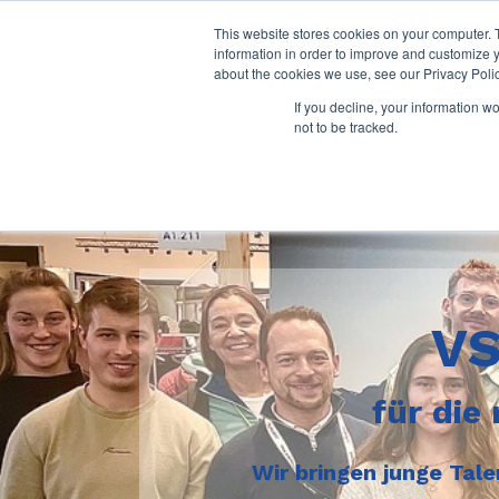
This website stores cookies on your computer. 
information in order to improve and customize y
about the cookies we use, see our Privacy Polic
If you decline, your information w
not to be tracked.
VS
für die
Wir bringen junge Tal