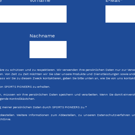
e
Vorname
E-Mail
*
Nachname
häre zu schützen und zu respektieren. Wir verwenden Ihre persönlichen Daten nur zur Verwa
n. Von Zeit zu Zeit möchten wir Sie über unsere Produkte und Dienstleistungen sowie andere
ass wir Sie zu diesem Zweck kontaktieren, geben Sie bitte unten an, wie Sie von uns kontak
von SPORTS PIONEERS zu erhalten.
n, müssen wir Ihre persönlichen Daten speichern und verarbeiten. Wenn Sie damit einverst
olgende Kontrollkästchen.
ng meiner persönlichen Daten durch SPORTS PIONEERS zu.
*
abbestellen. Weitere Informationen zum Abbestellen, zu unseren Datenschutzverfahren u
htlinie.