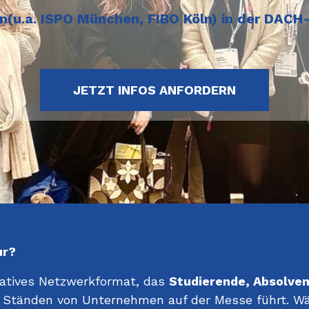
n(u.a. ISPO München, FIBO Köln) in der DAC
JETZT INFOS ANFORDERN
ur?
ovatives Netzwerkformat, das
Studierende, Absolve
n Ständen von Unternehmen auf der Messe führt. Wä