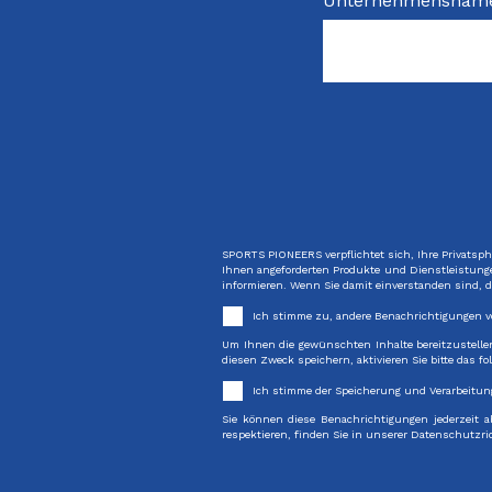
Unternehmensnam
SPORTS PIONEERS verpflichtet sich, Ihre Privatsp
Ihnen angeforderten Produkte und Dienstleistunge
informieren. Wenn Sie damit einverstanden sind, d
Ich stimme zu, andere Benachrichtigungen 
Um Ihnen die gewünschten Inhalte bereitzustelle
diesen Zweck speichern, aktivieren Sie bitte das f
Ich stimme der Speicherung und Verarbeitu
Sie können diese Benachrichtigungen jederzeit 
respektieren, finden Sie in unserer Datenschutzric