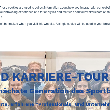
These cookies are used to collect information about how you interact with our webs
our browsing experience and for analytics and metrics about our visitors both on th
y.
on’t be tracked when you visit this website. A single cookie will be used in your b
D KARRIERE-TOU
 nächste Generation des Sport
ente, erfahrene “Professionals” und Unterne