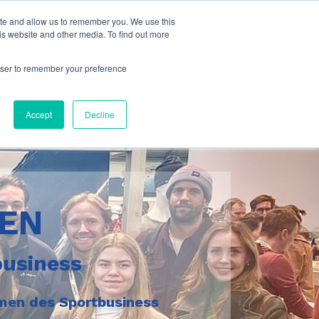
ite and allow us to remember you. We use this
is website and other media. To find out more
rowser to remember your preference
Accept
Decline
REN
business
hmen des Sportbusiness